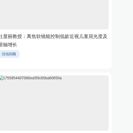
杜显丽教授：离焦软镜能控制低龄近视儿童屈光度及
眼轴增长
活动回顾