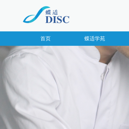
首页
蝶适学苑