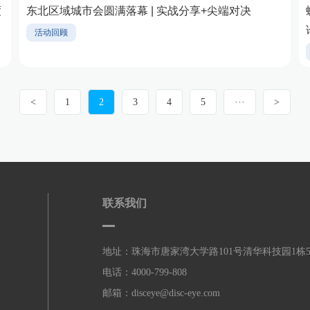
度
东北区域城市会圆满落幕 | 实战分享+尖端对决
活动回顾
<
1
2
3
4
5
···
>
联系我们
地址：珠海市唐家湾大学路101号清华科技园1栋
电话：4000-799-808
邮箱：disceye@disc-eye.com