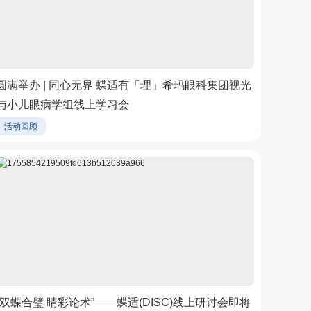
圆满举办 | 同心无界 蝶适有「理」希玛眼科集团视光
与小儿眼病学组线上学习会
活动回顾
“双蝶合璧 睛彩论术”——蝶适(DISC)线上研讨会即将