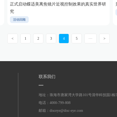
正式启动蝶适美离焦镜片近视控制效果的真实世界研
究
活动回顾
<
1
2
3
4
5
···
>
联系我们
地址：珠海市唐家湾大学路101号清华科技园1栋
电话：4000-799-808
邮箱：disceye@disc-eye.com