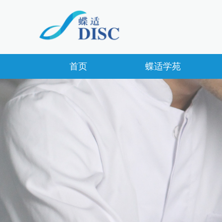
首页
蝶适学苑