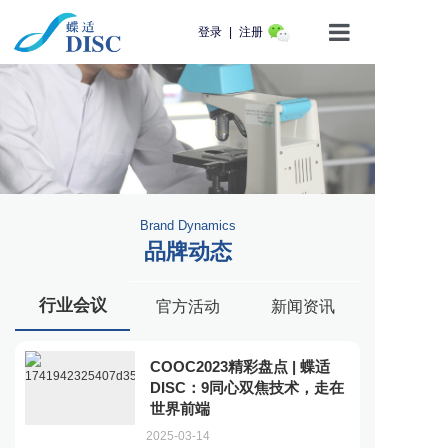
登录
|
注册
首页
产品介绍
蝶适学苑
Brand Dynamics
企业动态
品牌动态
知识科普
行业会议
官方活动
新闻资讯
用户服务
COOC2023精彩盘点 | 蝶适
联系我们
DISC：9同心双焦技术，走在
世界前端
2025-03-14