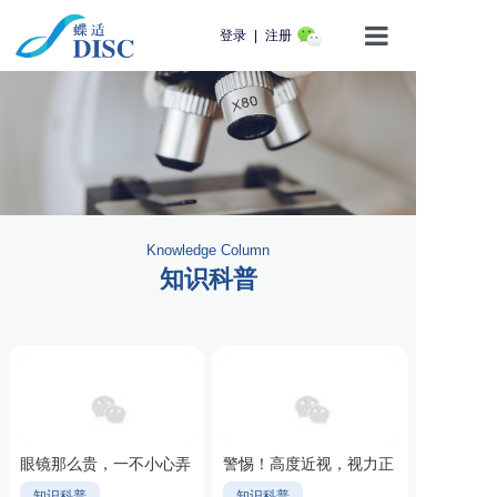
登录
|
注册
首页
产品介绍
蝶适学苑
Knowledge Column
企业动态
知识科普
知识科普
用户服务
联系我们
眼镜那么贵，一不小心弄
警惕！高度近视，视力正
坏了怎么办？
在“走钢丝”
知识科普
知识科普