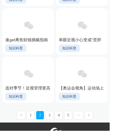
速get离焦软镜摘戴指南
单眼近视小心变成“歪脖
子树”
知识科普
知识科普
选对季节！近视管理更高
【奥运会视角】运动场上
效
的自由视界，清晰无束
知识科普
知识科普
缚！
<
1
2
3
4
5
···
>