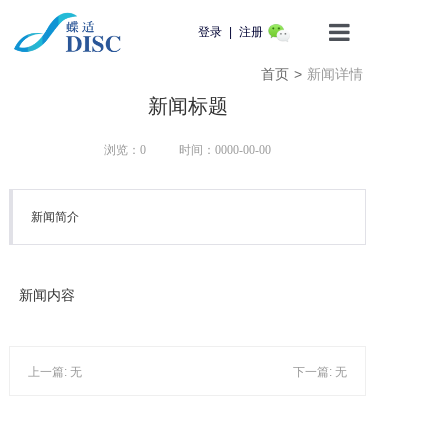
登录
|
注册
首页
>
新闻详情
首页
新闻标题
产品介绍
浏览：0
时间：0000-00-00
蝶适学苑
新闻简介
企业动态
知识科普
新闻内容
用户服务
上一篇: 无
下一篇: 无
联系我们