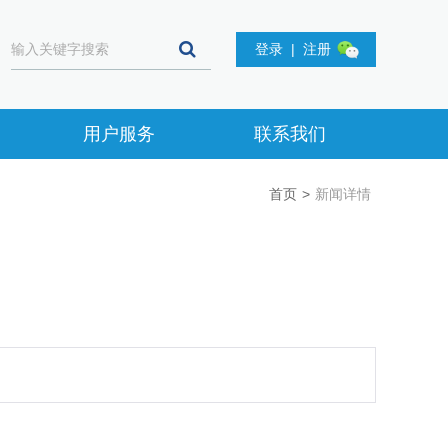
登录
|
注册
用户服务
联系我们
首页
>
新闻详情