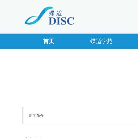
首页
蝶适学苑
新闻简介