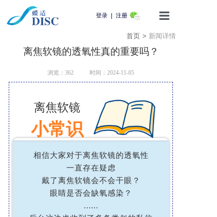
登录
|
注册
首页
>
新闻详情
首页
离焦软镜的透氧性真的重要吗？
产品介绍
浏览：
362
时间：2024-11-05
蝶适学苑
离焦软镜
企业动态
小常识
知识科普
相信大家对于离焦软镜的透氧性
用户服务
一直存在疑虑
戴了离焦软镜会不会干眼？
联系我们
眼睛是否会缺氧感染？
......