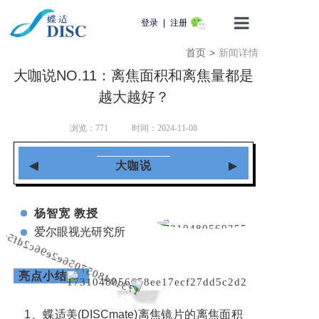
登录
|
注册
首页
>
新闻详情
首页
大咖说NO.11：离焦面积和离焦量都是
产品介绍
越大越好？
蝶适学苑
浏览：
771
时间：2024-11-08
企业动态
◀
大咖说
▶
知识科普
杨智宽 教授
爱尔眼视光研究所
用户服务
联系我们
亮点小结
1、蝶适美(DISCmate)离焦镜片的离焦面积