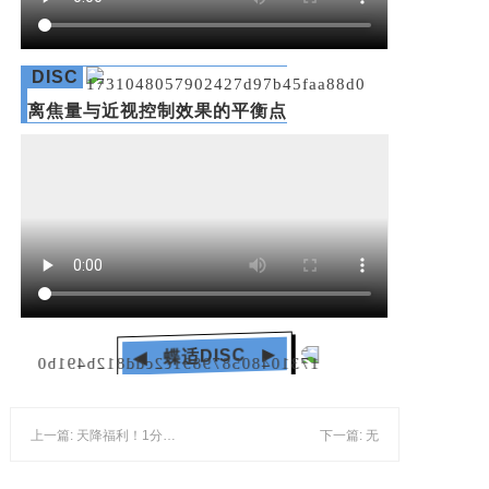
DISC
离焦量与近视控制效果的平衡点
▶
蝶适DISC
◀
上一篇: 天降福利！1分钟速领礼品盲盒
下一篇: 无