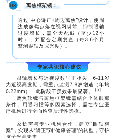
离焦框架镜：
03
通过“中心矫正+周边离焦”设计，使周
边成像焦点落在视网膜前，抑制眼轴
过度增长，需全天配戴（至少12小
时），并配合定期复查（每3-6个月
监测眼轴及屈光度）。
专家共识核心建议
眼轴增长与近视度数呈正相关，
6-11岁
为近视高发期，需重点监测7-8岁增速（年均
【3】
0.22mm），此阶段干预效果最显著。
离焦软镜与离焦框架镜需结合个体眼部
条件、用眼习惯等多因素选择，需在专业医
疗机构进行全面检查后理性选择。
家长需与专业机构合作，建立“眼轴档
案”，实现从“矫正”到“健康管理”的转型，守护
孩子光明未来。