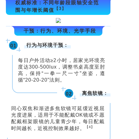
权威标准：不同年龄段眼轴安全范
【3】
围与年增长阈值
干预：行为、环境、光学手段
行为与环境干预：
01
每日户外活动≥2小时，居家光环境亮
度达300-500lux，调整书桌高度至肘
高，保持“一拳一尺一寸”坐姿，遵
循“20-20-20”法则。
离焦软镜：
02
同心双焦和渐进多焦软镜可延缓近视屈
光度进展，适用于不能配戴OK镜或不愿
配戴框架眼镜的儿童青少年，每日配戴
【4】
时间越长，近视控制效果越好。