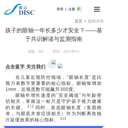
登录
|
注册
首页
>
新闻详情
首页
孩子的眼轴一年长多少才安全？——基
产品介绍
于共识解读与监测指南
蝶适学苑
浏览：
445
时间：2025-09-15
企业动态
点击蓝字 关注我们
在儿童近视防控领域，"眼轴长度"是比
知识科普
视力表数字更重要的核心指标。眼轴每增加
1mm，近视度数可能飙升300度。
眼轴年增长速度的"安全阈值"与年龄密
用户服务
切相关，掌握这一标尺是守护孩子视力健康
【1】
的关键。
同时，
首选眼轴长度（客观精
联系我们
准，与眼底并发症强相关）作为判断离焦镜
【2】
片延缓效果的核心指标。