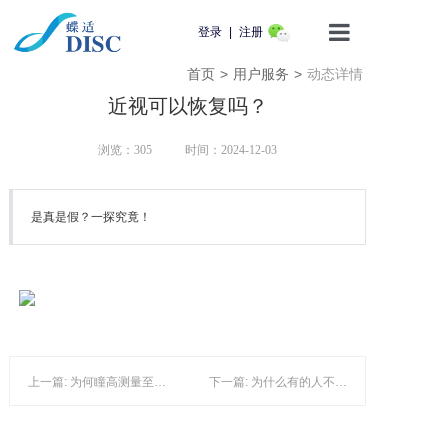
登录
|
注册
首页
>
用户服务
>
动态详情
首页
近视可以恢复吗？
产品介绍
浏览：
305
时间：2024-12-03
蝶适学苑
是真是假？一探究竟！
企业动态
知识科普
用户服务
上一篇: 为何瞳高测量至关重要？
下一篇: 为什么有的人不近视？
联系我们