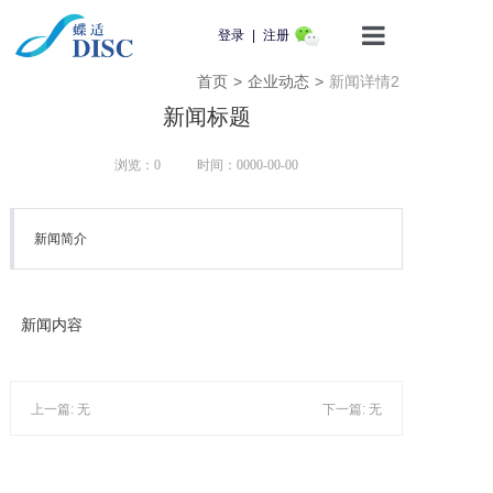
登录
|
注册
首页
>
企业动态
>
新闻详情2
首页
新闻标题
产品介绍
浏览：0
时间：0000-00-00
蝶适学苑
新闻简介
企业动态
知识科普
新闻内容
用户服务
上一篇: 无
下一篇: 无
联系我们