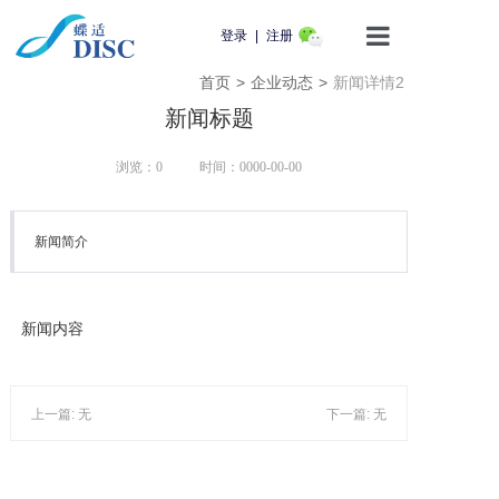
登录
|
注册
首页
>
企业动态
>
新闻详情2
首页
新闻标题
产品介绍
浏览：0
时间：0000-00-00
蝶适学苑
新闻简介
企业动态
知识科普
新闻内容
用户服务
上一篇: 无
下一篇: 无
联系我们