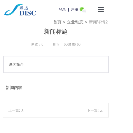
登录
|
注册
首页
>
企业动态
>
新闻详情2
首页
新闻标题
产品介绍
浏览：0
时间：0000-00-00
蝶适学苑
新闻简介
企业动态
知识科普
新闻内容
用户服务
上一篇: 无
下一篇: 无
联系我们