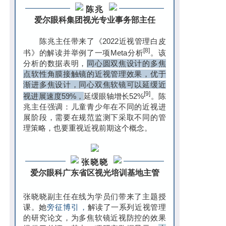
陈兆
爱尔眼科集团视光专业事务部主任
陈兆主任带来了《2022近视管理白皮
[8]
书》的解读并举例了一项Meta分析
。该
分析的数据表明，
同心圆双焦设计的多焦
点软性角膜接触镜的近视管理效果，优于
渐进多焦设计，同心双焦软镜可以延缓近
[9]
视进展速度59%，
延缓眼轴增长52%
。陈
兆主任强调：儿童青少年在不同的近视进
展阶段，需要在规范监测下采取不同的管
理策略，也要重视近视前期这个概念。
张晓晓
爱尔眼科广东省区视光培训基地主管
张晓晓副主任在线为学员们带来了主题授
课。她
旁征博引，
解读了一系列近视管理
的研究论文，为多焦软镜近视防控的效果