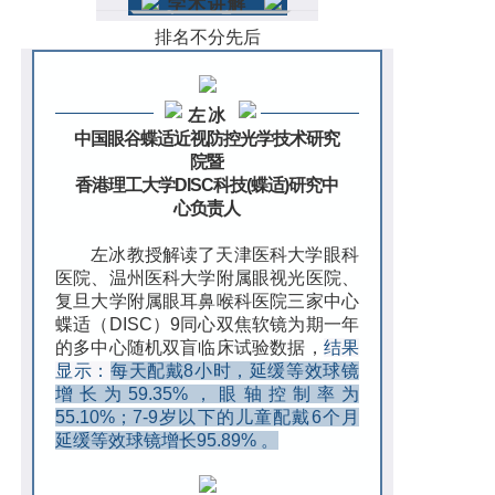
学术讲解
排名不分先后
左冰
中国眼谷蝶适近视防控光学技术研究
院暨
香港理工大学DISC科技(蝶适)研究中
心负责人
左冰教授解读了天津医科大学眼科
医院、温州医科大学附属眼视光医院、
复旦大学附属眼耳鼻喉科医院三家中心
蝶适（DISC）9同心双焦软镜为期一年
的多中心随机双盲临床试验数据，
结果
显示：
每天配戴8小时，延缓等效球镜
增长为59.35%，眼轴控制率为
55.10%；7-9岁以下的儿童配戴6个月
延缓等效球镜增长95.89% 。