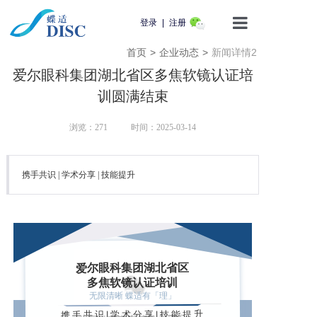
登录
|
注册
首页
>
企业动态
>
新闻详情2
首页
爱尔眼科集团湖北省区多焦软镜认证培
产品介绍
训圆满结束
蝶适学苑
浏览：
271
时间：2025-03-14
企业动态
携手共识 | 学术分享 | 技能提升
知识科普
用户服务
湖北省区
爱尔眼科集团
联系我们
多焦软镜认证培训
无限清晰 蝶适有「理」
携手共识|学术分享|技能提升