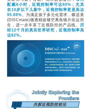
配戴8小时，近视控制率可达60%；尤其
在10岁以下儿童中，近视控制率更是高达
95.89%
。为满足孩子多元化需求，蝶适美
(DISCmate)微透精嵌镂空离焦镜片应运而
生，进一步丰富了近视防控的产品线。
历
经12个月的真实世界研究，近视控制率高
达82%。
Jointly Exploring the
Frontiers
02
共探近视防控前沿