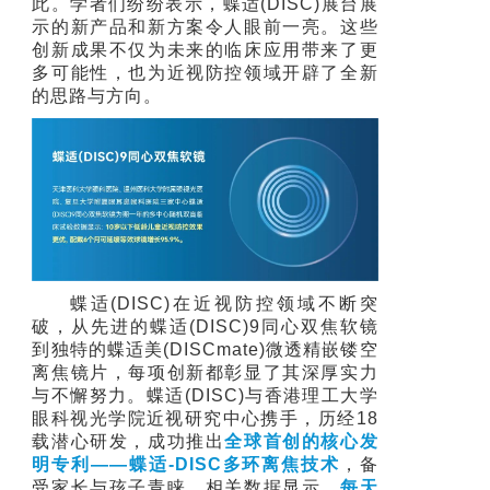
此。学者们纷纷表示，蝶适(DISC)展台展
示的新产品和新方案令人眼前一亮。这些
创新成果不仅为未来的临床应用带来了更
多可能性，也为近视防控领域开辟了全新
的思路与方向。
蝶适(DISC)在近视防控领域不断突
破，从先进的蝶适(DISC)9同心双焦软镜
到独特的蝶适美(DISCmate)微透精嵌镂空
离焦镜片，每项创新都彰显了其深厚实力
与不懈努力。蝶适(DISC)与香港理工大学
眼科视光学院近视研究中心携手，历经18
载潜心研发，成功推出
全球首创的核心发
明专利——蝶适-DISC多环离焦技术
，备
受家长与孩子青睐。相关数据显示，
每天