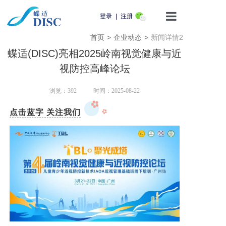
登录
|
注册
首页
>
企业动态
>
新闻详情2
首页
蝶适(DISC)亮相2025岭南视觉健康与近
产品介绍
视防控高峰论坛
蝶适学苑
浏览：
392
时间：2025-08-22
点击蓝字 关注我们
企业动态
知识科普
用户服务
联系我们