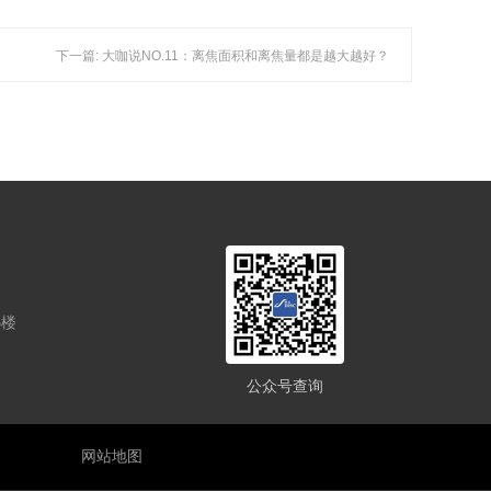
下一篇: 大咖说NO.11：离焦面积和离焦量都是越大越好？
5楼
公众号查询
网站地图