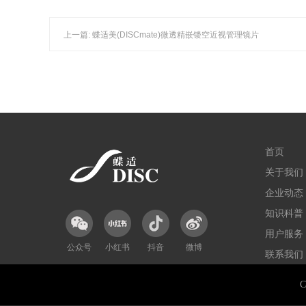
上一篇: 蝶适美(DISCmate)微透精嵌镂空近视管理镜片
首页
关于我们
企业动态
知识科普
用户服务
公众号
小红书
抖音
微博
联系我们
C