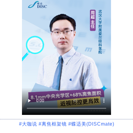
#大咖说 #离焦框架镜 #蝶适美(DISCmate
)