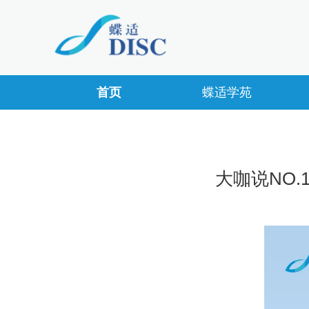
首页
蝶适学苑
大咖说NO.